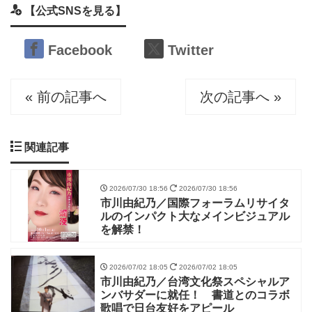
【公式SNSを見る】
Facebook
Twitter
« 前の記事へ
次の記事へ »
関連記事
2026/07/30 18:56
2026/07/30 18:56
市川由紀乃／国際フォーラムリサイタ
ルのインパクト大なメインビジュアル
を解禁！
2026/07/02 18:05
2026/07/02 18:05
市川由紀乃／台湾文化祭スペシャルア
ンバサダーに就任！ 書道とのコラボ
歌唱で日台友好をアピール