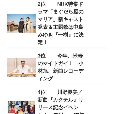
2位
NHK特集ド
ラマ「まぐだら屋の
マリア」新キャスト
発表＆主題歌は中島
みゆき『一樹』に決
定！
3位
今年、米寿
のマイトガイ！ 小
林旭、新曲レコーデ
ィング
4位
川野夏美／
新曲『カクテル』リ
リース記念イベン