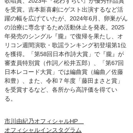
歌唱賞、2023年『花わずらい』が優秀作品賞
を受賞。吉本新喜劇にゲスト出演するなど活
躍の幅を広げていたが、2024年6月、卵巣がん
の治療に専念するため活動休止を発表。2025
年発売のシングル『朧』で復帰を果たし、オ
リコン週間演歌・歌謡ランキング初登場第1位
を獲得。「第58回日本作詩大賞」で『朧』が
審査員特別賞（作詞／松井五郎）、「第67回
日本レコード大賞」では編曲賞（編曲／佐藤
和豊）、また、令和７年度「藤田まさと賞」
を受賞するなど、各所から高評価を得てい
る。
市川由紀乃オフィシャルHP
オフィシャルインスタグラム