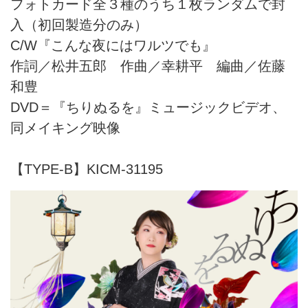
フォトカード全３種のうち１枚ランダムで封
入（初回製造分のみ）
C/W『こんな夜にはワルツでも』
作詞／松井五郎 作曲／幸耕平 編曲／佐藤
和豊
DVD＝『ちりぬるを』ミュージックビデオ、
同メイキング映像
【TYPE-B】KICM-31195