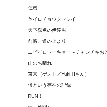
俥気
ヤイロチョウタマシイ
天下御免の伊達男
前略、道の上より
ニビイロトーキョー～チャンチキお
雨のち晴れ
東京（ゲスト／Yuki.Hさん）
僕という存在の記録
RUN！
絆～仲間へ～