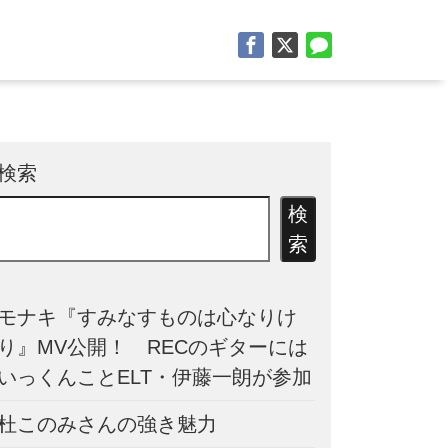
検索
検
索
モナキ『すみなすものは心なりけ
り』MV公開！ RECのギターには
いっくんことELT・伊藤一朗が参加
杜このみさんの強き魅力