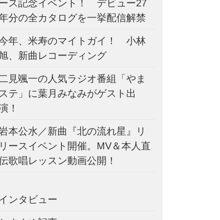
ース記念イベント！ デビュー27
年分の全カタログを一挙配信解禁
今年、米寿のマイトガイ！ 小林
旭、新曲レコーディング
二見颯一の人気ラジオ番組「やま
ステ」に葉月みなみがゲスト出
演！
岩本公水／新曲『北の流れ星』リ
リースイベント開催。MV＆本人直
伝歌唱レッスン動画公開！
インタビュー