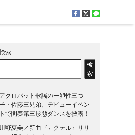
検索
検
索
アクロバット歌謡の一卵性三つ
子・佐藤三兄弟、デビューイベン
トで間奏第三形態ダンスを披露！
川野夏美／新曲『カクテル』リリ