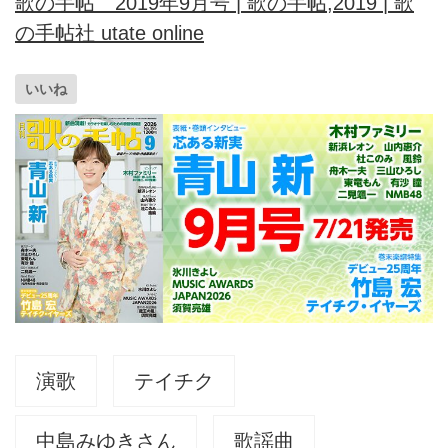
歌の手帖 2019年9月号 | 歌の手帖,2019 | 歌
の手帖社 utate online
いいね
演歌
テイチク
中島みゆきさん
歌謡曲