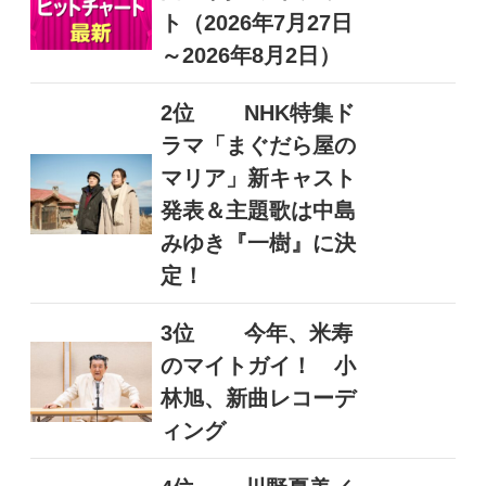
ト（2026年7月27日
～2026年8月2日）
2位
NHK特集ド
ラマ「まぐだら屋の
マリア」新キャスト
発表＆主題歌は中島
みゆき『一樹』に決
定！
3位
今年、米寿
のマイトガイ！ 小
林旭、新曲レコーデ
ィング