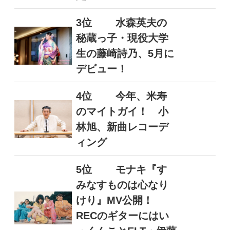
3位
水森英夫の
秘蔵っ子・現役大学
生の藤崎詩乃、5月に
デビュー！
4位
今年、米寿
のマイトガイ！ 小
林旭、新曲レコーデ
ィング
5位
モナキ『す
みなすものは心なり
けり』MV公開！
RECのギターにはい