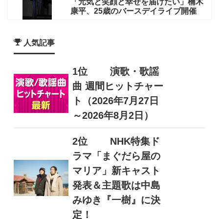
「元気と笑顔と幸せを届けたい」楠木
康平、25歳のバースデイライブ開催
人気記事
1位
演歌・歌謡
曲 週間ヒットチャー
ト（2026年7月27日
～2026年8月2日）
2位
NHK特集ド
ラマ「まぐだら屋の
マリア」新キャスト
発表＆主題歌は中島
みゆき『一樹』に決
定！