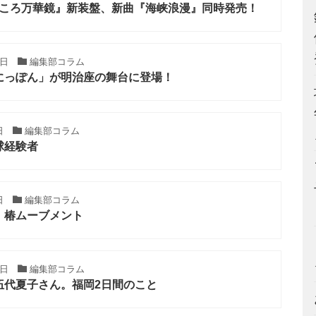
こころ万華鏡』新装盤、新曲『海峡浪漫』同時発売！
7日
編集部コラム
にっぽん」が明治座の舞台に登場！
日
編集部コラム
球経験者
日
編集部コラム
、椿ムーブメント
8日
編集部コラム
伍代夏子さん。福岡2日間のこと