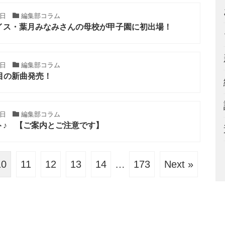
8日
編集部コラム
イス・葉月みなみさんの母校が甲子園に初出場！
8日
編集部コラム
目の新曲発売！
8日
編集部コラム
ト♪ 【ご案内とご注意です】
10
11
12
13
14
…
173
Next »