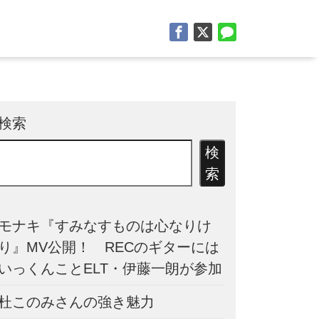
検索
検
索
モナキ『すみなすものは心なりけ
り』MV公開！ RECのギターには
いっくんことELT・伊藤一朗が参加
杜このみさんの強き魅力