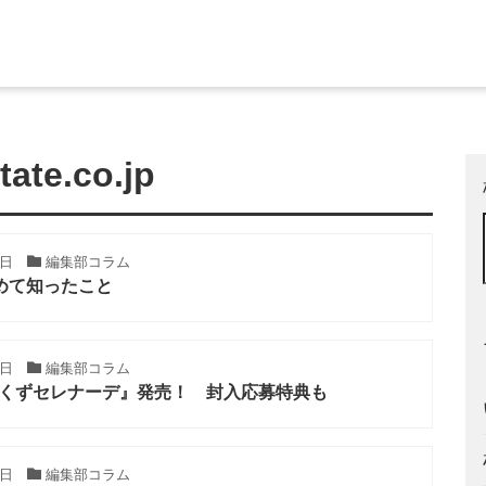
ate.co.jp
7日
編集部コラム
めて知ったこと
7日
編集部コラム
星くずセレナーデ』発売！ 封入応募特典も
7日
編集部コラム