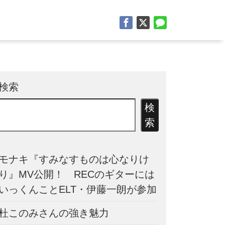
検索
検
索
モナキ『すみなすものは心なりけ
り』MV公開！ RECのギターには
いっくんことELT・伊藤一朗が参加
杜このみさんの強き魅力