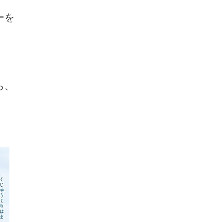
ーを
。
ら、