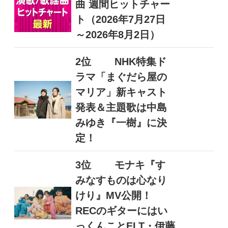
曲 週間ヒットチャー
ト（2026年7月27日
～2026年8月2日）
2位
NHK特集ド
ラマ「まぐだら屋の
マリア」新キャスト
発表＆主題歌は中島
みゆき『一樹』に決
定！
3位
モナキ『す
みなすものは心なり
けり』MV公開！
RECのギターにはい
っくんことELT・伊藤