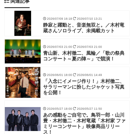
関連記事
2026/07/09 16:18
2026/07/10 13:21
静寂と躍動と、音楽無双と。／木村竜
蔵さんソロライブ、未掲載カット
2026/07/03 21:00
2026/07/03 21:00
青山新、木村徹二、風輪／「歌の祭典
コンサート～夏の陣～」で競演！
2026/06/01 18:00
2026/06/01 14:49
「入念にイメージ作り！」木村徹二、
サラリーマンに扮したジャケット写真
を公開！
2026/05/27 18:00
2026/05/27 11:50
あの感動をご自宅で。鳥羽一郎・山川
豊・木村徹二・木村竜蔵「木村家 ファ
ミリーコンサート」映像商品リリー
ス！