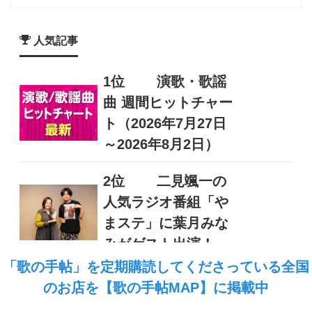
人気記事
1位
演歌・歌謡
曲 週間ヒットチャー
ト（2026年7月27日
～2026年8月2日）
2位
二見颯一の
人気ラジオ番組「や
まステ」に葉月みな
みがゲスト出演！
「歌の手帖」を定期購読してくださっている全国
3位
演歌・歌謡
のお店を
【歌の手帖MAP】
に掲載中
曲 Youtube登録者数