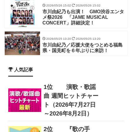
2026/05/26 15:02
2026/05/26 15:02
市川由紀乃も出演！ GMO渋谷エンタ
メ祭2026 「JAME MUSICAL
CONCERT」詳細決定！
2026/05/25 13:20
2026/05/25 13:20
市川由紀乃／応援大使をつとめる福島
県・国見町を６年ぶりに来訪！
人気記事
1位
演歌・歌謡
曲 週間ヒットチャー
ト（2026年7月27日
～2026年8月2日）
2位
『歌の手