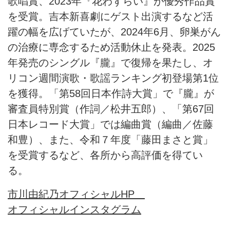
歌唱賞、2023年『花わずらい』が優秀作品賞
を受賞。吉本新喜劇にゲスト出演するなど活
躍の幅を広げていたが、2024年6月、卵巣がん
の治療に専念するため活動休止を発表。2025
年発売のシングル『朧』で復帰を果たし、オ
リコン週間演歌・歌謡ランキング初登場第1位
を獲得。「第58回日本作詩大賞」で『朧』が
審査員特別賞（作詞／松井五郎）、「第67回
日本レコード大賞」では編曲賞（編曲／佐藤
和豊）、また、令和７年度「藤田まさと賞」
を受賞するなど、各所から高評価を得てい
る。
市川由紀乃オフィシャルHP
オフィシャルインスタグラム