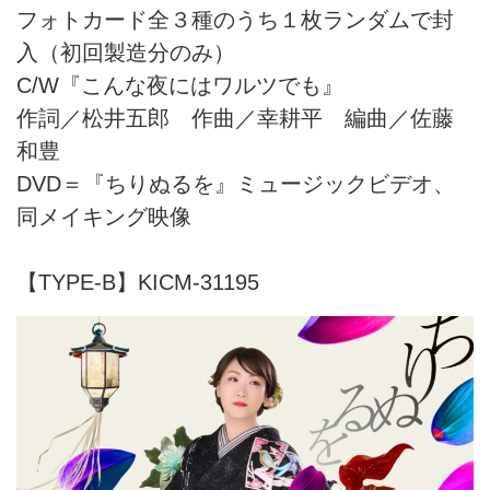
フォトカード全３種のうち１枚ランダムで封
入（初回製造分のみ）
C/W『こんな夜にはワルツでも』
作詞／松井五郎 作曲／幸耕平 編曲／佐藤
和豊
DVD＝『ちりぬるを』ミュージックビデオ、
同メイキング映像
【TYPE-B】KICM-31195