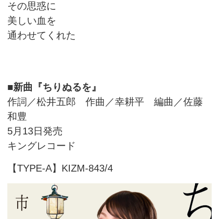
その思惑に
美しい血を
通わせてくれた
■新曲『ちりぬるを』
作詞／松井五郎 作曲／幸耕平 編曲／佐藤
和豊
5月13日発売
キングレコード
【TYPE-A】KIZM-843/4