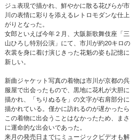
ジュ表現で描かれ、鮮やかに散る花びらが市
川の表情に彩りを添えるレトロモダンな仕上
がりとなった。
女郎といえば今年２月、大阪新歌舞伎座「三
山ひろし特別公演」にて、市川が約20キロの
衣裳を身に着け演じきった花魁の姿も記憶に
新しい。
新曲ジャケット写真の着物は市川が京都の呉
服屋で出会ったもので、黒地に花札が大胆に
描かれ、「ちりぬるを」の文字が右肩部分に
描かれている。僅かに訪れるのが遅かったら
この着物に出会うことはなかったため、まさ
に運命的な出会いであった。
来月の発売日までにミュージックビデオも解